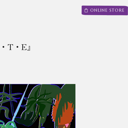
ONLINE STORE
A・T・E』