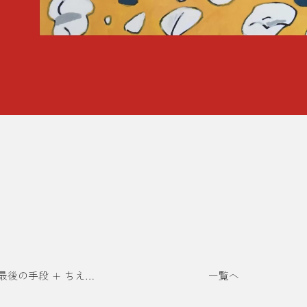
片岡メリヤス + 最後の手段 + ちえちひろ合同展『俺たちの先祖』
一覧へ