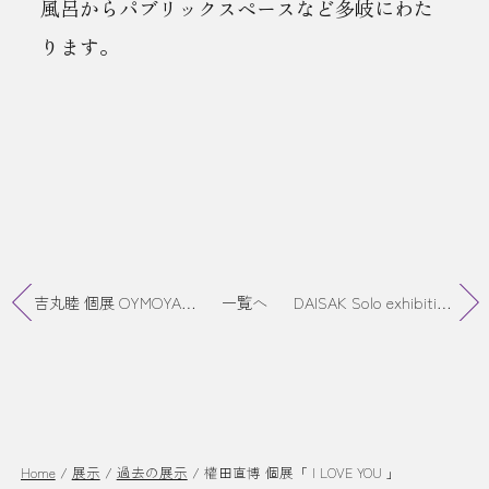
風呂からパブリックスペースなど多岐にわた
ります。
吉丸睦 個展 OYMOYA presents「CAT FOOD COURT」
一覧へ
DAISAK Solo exhibition「ジュピター社 Dead stock」
Home
/
展示
/
過去の展示
/
權田直博 個展「 I LOVE YOU 」