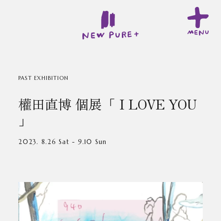
PAST EXHIBITION
權田直博 個展「 I LOVE YOU
」
2023. 8.26 Sat - 9.10 Sun