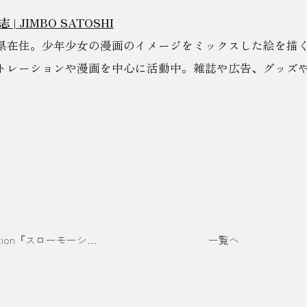
 | JIMBO SATOSHI
県在住。少年少女の漫画のイメージをミックスした絵を描
トレーションや漫画を中心に活動中。雑誌や広告、グッズや
mame Solo exhibition『スローモーション』
一覧へ