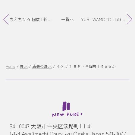
ちえちひろ 個展 | 絵と食器
一覧へ
YURI IWAMOTO : laid-back feel
Home
/
展示
/
過去の展示
/
イケガミ ヨリユキ個展 | ゆるるか
541-0047 大阪市中央区淡路町1-1-4
1-1-4 Awajimachi Chuou-ku Osaka Japan 541-0047