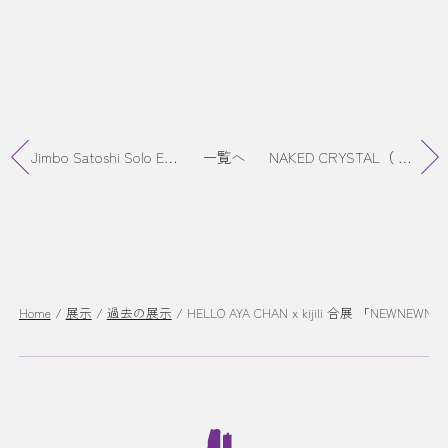
Jimbo Satoshi Solo Exhibition 「 湯る夢る 」
一覧へ
NAKED CRYSTAL（ 宇加治 志帆 ）個展「グッバイ・トゥ・マイ・ジャスティス」
Home
/
展示
/
過去の展示
/
HELLO AYA CHAN x kijili 合展 「NEWNEWM