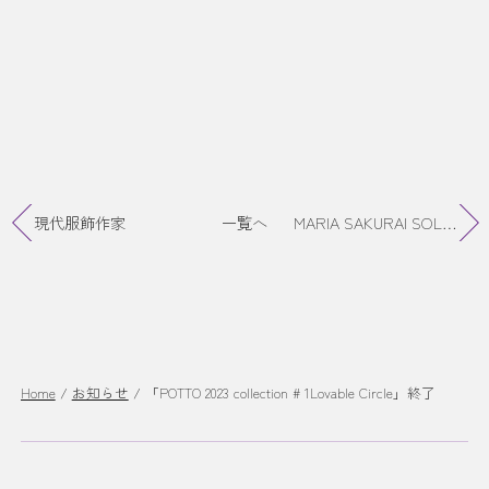
現代服飾作家
一覧へ
MARIA SAKURAI SOLO EXHIBITION“MOBB LIFE”
Home
/
お知らせ
/
「POTTO 2023 collection # 1Lovable Circle」終了