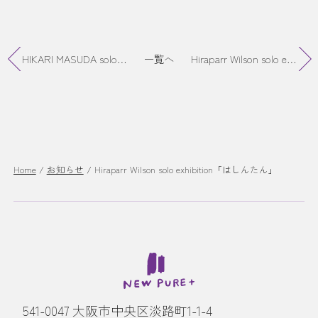
HIKARI MASUDA solo exhibition『 It’s more 平常（いっつもふつうの日）』終了
一覧へ
Hiraparr Wilson solo exhibition「はしんたん」終了しました。
Home
/
お知らせ
/
Hiraparr Wilson solo exhibition「はしんたん」
541-0047 大阪市中央区淡路町1-1-4