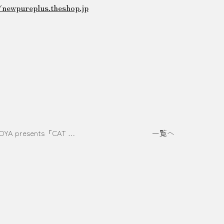
/newpureplus.theshop.jp
吉丸睦 個展 OYMOYA presents「CAT FOOD COURT」
一覧へ