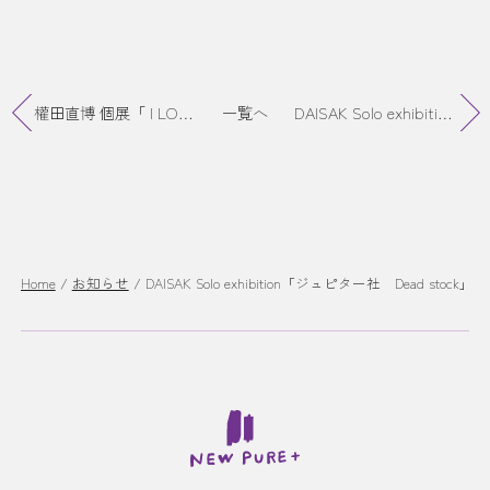
權田直博 個展「 I LOVE YOU 」終了
一覧へ
DAISAK Solo exhibition「ジュピター社 Dead stock」Online販売スタート
Home
/
お知らせ
/
DAISAK Solo exhibition「ジュピター社 Dead stock」