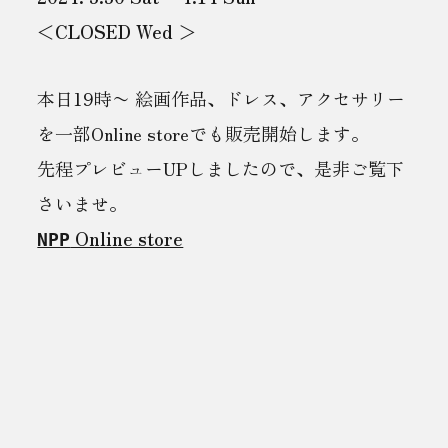
＜CLOSED Wed ＞
本日19時〜 絵画作品、ドレス、アクセサリー
を一部Online storeでも販売開始します。
先程プレビューUPしましたので、是非ご覧下
さいませ。
Online store
NPP