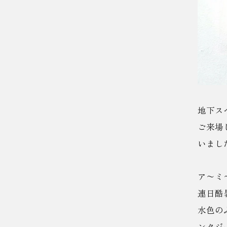
地下ス
ご来場
いまし
ア〜ミ
連日酷
水色の
ンタジ