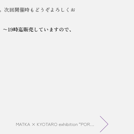
。次回開催時もどうぞよろしくお
（日）〜19時迄販売していますので、
MATKA × KYOTARO exhibition “PORTKEY”