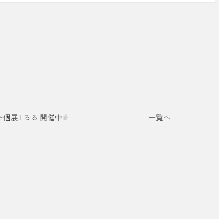
個展 | るる 開催中止
一覧へ