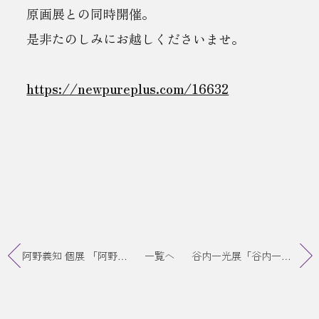
原画展との同時開催。
是非たのしみにお越しくださいませ。
https://newpureplus.com/16632
阿野義知 個展 「阿野展」終了
一覧へ
谷内一光展「谷内一光時代｜完璧じゃないけど美しい」