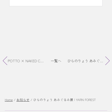
POTTO × NAKED CRYSTAL 2人展”harmony²”終了
一覧へ
ひらのりょう あみぐるみ展Online販売
Home
/
お知らせ
/
ひらのりょう あみぐるみ展 | YARN FOREST