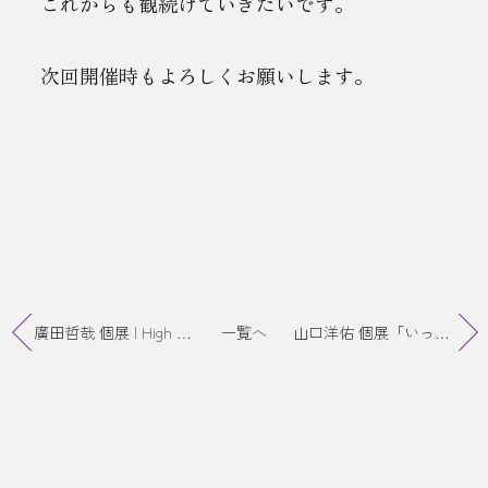
これからも観続けていきたいです。
次回開催時もよろしくお願いします。
廣田哲哉 個展 | High cheese
一覧へ
山口洋佑 個展「いっしょにふるえてる」明日初日