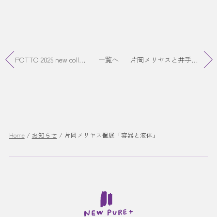
POTTO 2025 new collection # 230/3 flavors Ⅱ 終了
一覧へ
片岡メリヤスと井手健介による人形劇「表面張力」終了
Home
/
お知らせ
/
片岡メリヤス個展「容器と液体」