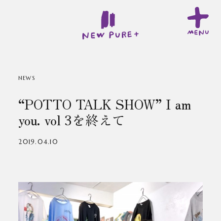
NEWS
“POTTO TALK SHOW” I am
you. vol 3を終えて
2019.04.10